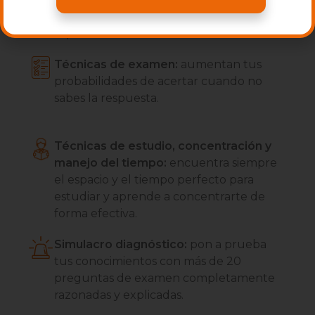
mejor para alcanzar tu meta de pasar a la
especialidad!
Técnicas de examen:
aumentan tus
probabilidades de acertar cuando no
sabes la respuesta.
Técnicas de estudio, concentración y
manejo del tiempo:
encuentra siempre
el espacio y el tiempo perfecto para
estudiar y aprende a concentrarte de
forma efectiva.
Simulacro diagnóstico:
pon a prueba
tus conocimientos con más de 20
preguntas de examen completamente
razonadas y explicadas.