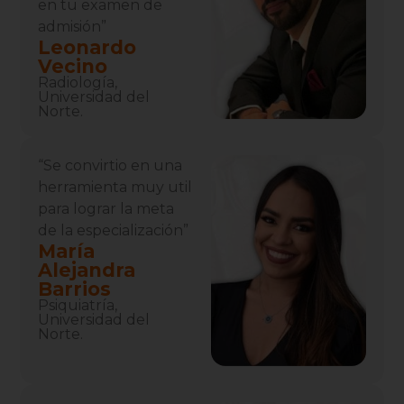
en tu examen de
admisión”
Leonardo
Vecino
Radiología,
Universidad del
Norte.
“Se convirtio en una
herramienta muy util
para lograr la meta
de la especialización”
María
Alejandra
Barrios
Psiquiatría,
Universidad del
Norte.