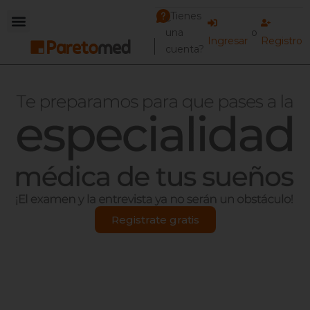
¿Tienes
una
o
Ingresar
Registro
cuenta?
Registrate gratis