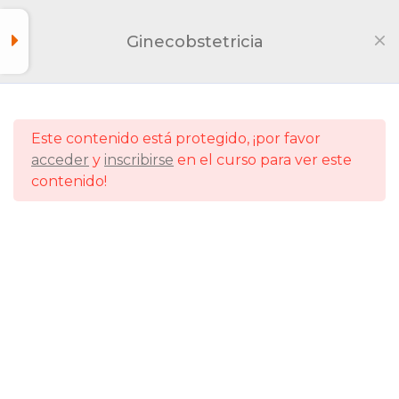
Trastornos
2
hipertensivos del
Ginecobstetricia
embarazo
Diabetes gestacional
2
Este contenido está protegido, ¡por favor
acceder
y
inscribirse
en el curso para ver este
Hemorragias primera
2
contenido!
mitad del embarazo
Hemorragias segunda
2
mitad del embarazo
Hemorragis postparto
2