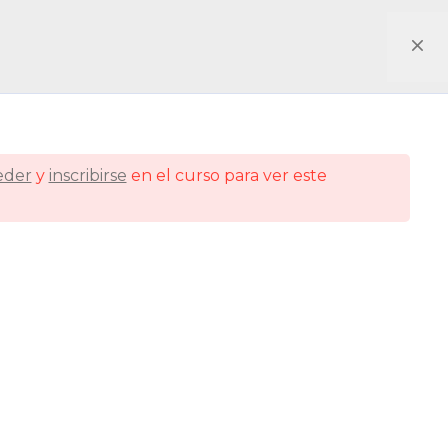
eder
y
inscribirse
en el curso para ver este