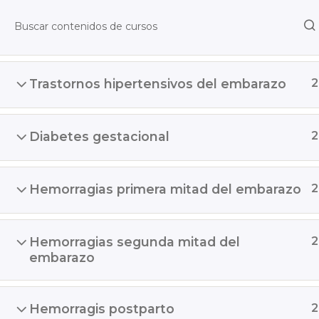
Control prenatal
2
Trastornos hipertensivos del embarazo
2
Diabetes gestacional
2
Hemorragias primera mitad del embarazo
2
Hemorragias segunda mitad del
2
embarazo
Hemorragis postparto
2