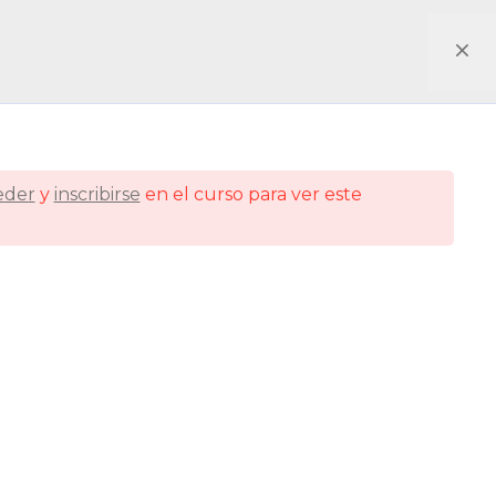
eder
y
inscribirse
en el curso para ver este