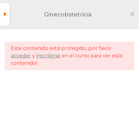
Ginecobstetricia
Diabetes gestacional
2
Hemorragias primera
2
mitad del embarazo
Este contenido está protegido, ¡por favor
acceder
y
inscribirse
en el curso para ver este
contenido!
Hemorragias segunda
2
mitad del embarazo
Hemorragis postparto
2
TORCH
2